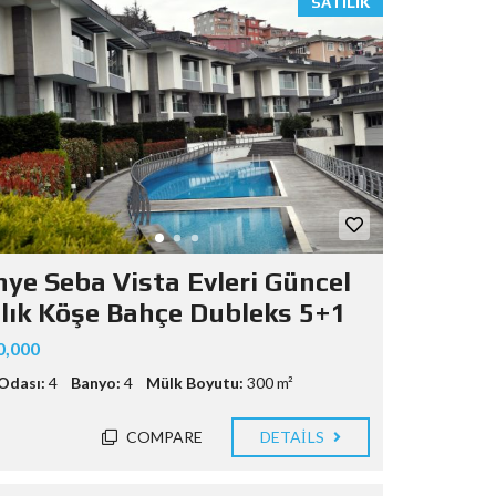
SATILIK
nye Seba Vista Evleri Güncel
ılık Köşe Bahçe Dubleks 5+1
0,000
Odası:
4
Banyo:
4
Mülk Boyutu:
300 m²
COMPARE
DETAILS