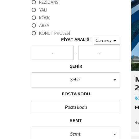
REZIDANS
YALI
KÖŞK
ARSA
KONUT PROJESI
FIYAT ARALIĞI
Currency
ŞEHIR
M
Şehir
2
POSTA KODU
₺
M
SEMT
4 
Semt