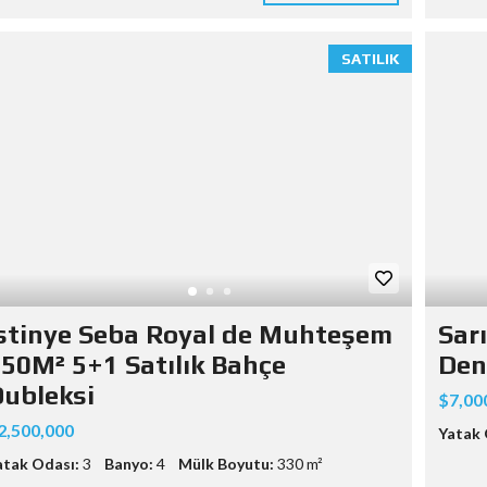
SATILIK
stinye Seba Royal de Muhteşem
Sarı
50M² 5+1 Satılık Bahçe
Den
ubleksi
$7,00
2,500,000
Yatak 
atak Odası:
3
Banyo:
4
Mülk Boyutu:
330 m²