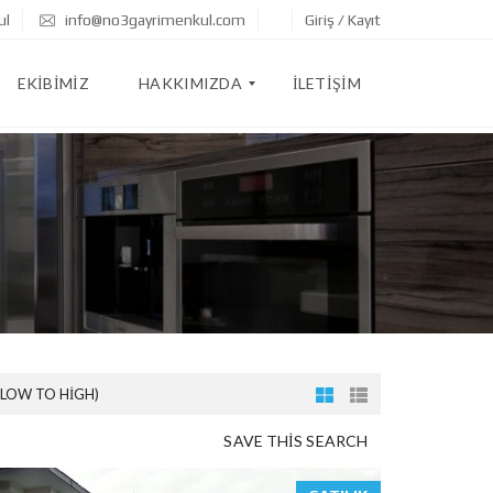
ul
info@no3gayrimenkul.com
Giriş / Kayıt
EKIBIMIZ
HAKKIMIZDA
İLETIŞIM
R
E
F
E
R
A
N
S
L
A
R
(LOW TO HIGH)
SAVE THIS SEARCH