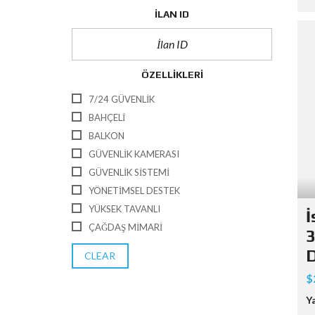
İLAN ID
ÖZELLIKLERI
7/24 GÜVENLIK
BAHÇELI
BALKON
GÜVENLIK KAMERASI
GÜVENLIK SISTEMI
YÖNETIMSEL DESTEK
YÜKSEK TAVANLI
İ
ÇAĞDAŞ MIMARI
3
D
CLEAR
$
Y