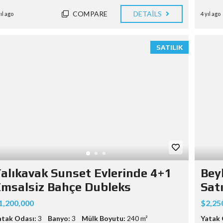
COMPARE
DETAILS
yıl ago
4 yıl ago
SATILIK
alıkavak Sunset Evlerinde 4+1
Beyk
msalsiz Bahçe Dubleks
Satı
1,200,000
$2,25
atak Odası:
3
Banyo:
3
Mülk Boyutu:
240 m²
Yatak 