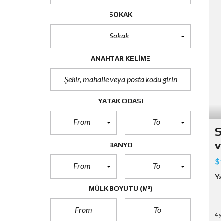
SOKAK
Sokak
ANAHTAR KELIME
YATAK ODASI
From
To
S
v
BANYO
$
From
To
Y
MÜLK BOYUTU
(M²)
4 