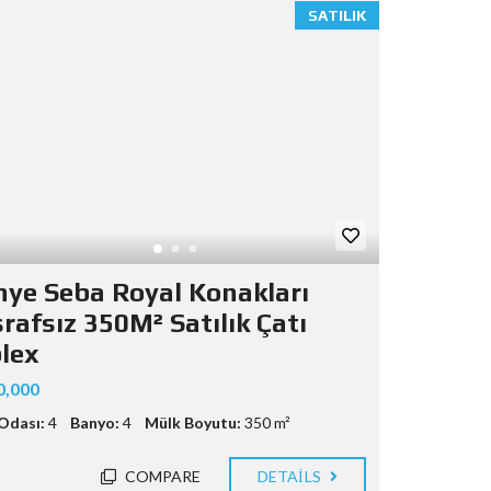
SATILIK
inye Seba Royal Konakları
rafsız 350M² Satılık Çatı
lex
0,000
Odası:
4
Banyo:
4
Mülk Boyutu:
350 m²
COMPARE
DETAILS