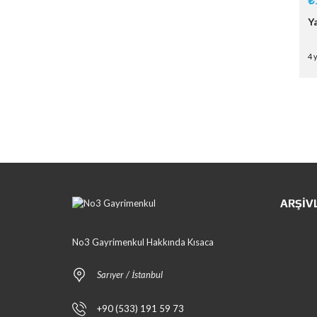
Y
4 
ARŞIV
No3 Gayrimenkul Hakkında Kısaca
Sarıyer / İstanbul
+90 (533) 191 59 73