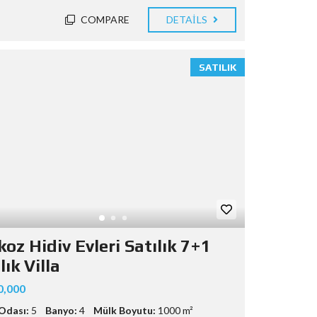
COMPARE
DETAILS
SATILIK
oz Hidiv Evleri Satılık 7+1
lık Villa
0,000
Odası:
5
Banyo:
4
Mülk Boyutu:
1000 m²