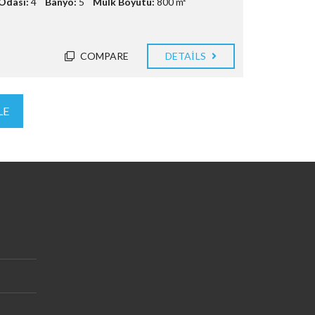
Odası:
4
Banyo:
5
Mülk Boyutu:
800 m²
COMPARE
DETAILS
LE