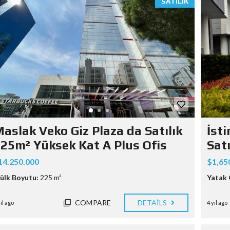
SATILIK
aslak Veko Giz Plaza da Satılık
İsti
25m² Yüksek Kat A Plus Ofis
Sat
14.250.000
$1,65
ülk Boyutu:
225 m²
Yatak 
COMPARE
DETAILS
yıl ago
4 yıl ago