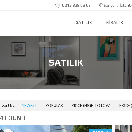
0212 328 03 03
Sarıyer / İstanb
SATILIK
KIRALIK
SATILIK
Sort by:
NEWEST
POPULAR
PRICE (HIGH TO LOW)
PRICE 
4 FOUND