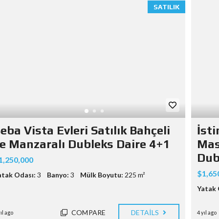
SATILIK
eba Vista Evleri Satılık Bahçeli
İst
e Manzaralı Dubleks Daire 4+1
Mas
Dub
1,250,000
$1,65
atak Odası:
3
Banyo:
3
Mülk Boyutu:
225 m²
Yatak 
COMPARE
DETAILS
yıl ago
4 yıl ago