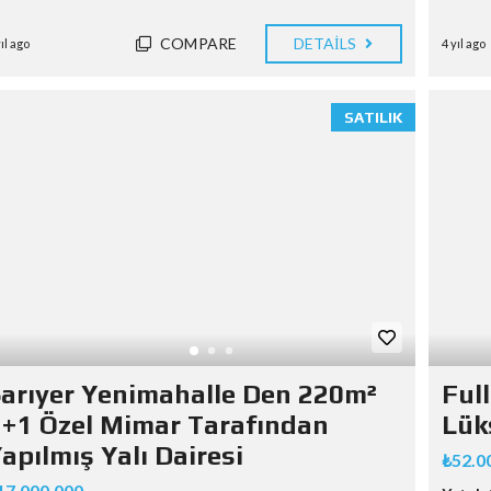
COMPARE
DETAILS
yıl ago
4 yıl ago
SATILIK
arıyer Yenimahalle Den 220m²
Ful
+1 Özel Mimar Tarafından
Lüks
apılmış Yalı Dairesi
₺52.0
17.000.000