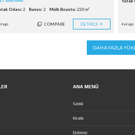
Yatak 
atak Odası:
2
Banyo:
2
Mülk Boyutu:
220 m²
COMPARE
DETAILS
yıl ago
4 yıl ago
DAHA FAZLA YÜK
LER
ANA MENÜ
Satılık
Kiralık
Ekibimiz