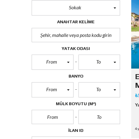
Sokak
ANAHTAR KELIME
YATAK ODASI
From
To
E
BANYO
M
From
To
₺
MÜLK BOYUTU
(M²)
Y
4 
İLAN ID