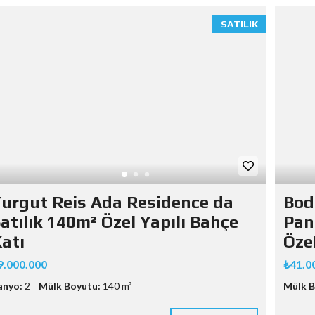
SATILIK
urgut Reis Ada Residence da
Bod
atılık 140m² Özel Yapılı Bahçe
Pan
atı
Özel
9.000.000
₺41.0
anyo:
2
Mülk Boyutu:
140 m²
Mülk B