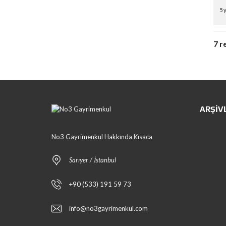
5 
7 r
ARŞIV
No3 Gayrimenkul Hakkında Kısaca
Sarıyer / İstanbul
+90 (533) 191 59 73
info@no3gayrimenkul.com