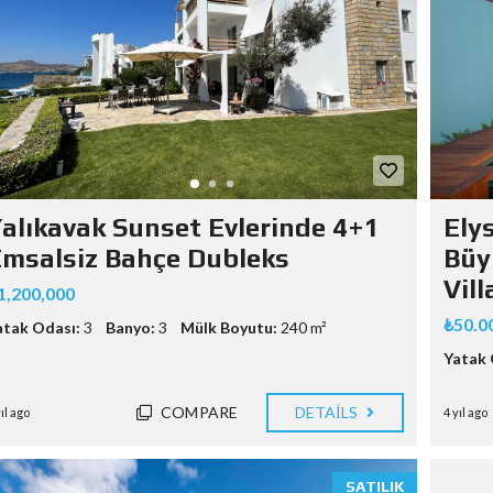
alıkavak Sunset Evlerinde 4+1
Ely
msalsiz Bahçe Dubleks
Büy
Vill
1,200,000
₺50.0
atak Odası:
3
Banyo:
3
Mülk Boyutu:
240 m²
Yatak 
COMPARE
DETAILS
yıl ago
4 yıl ago
SATILIK