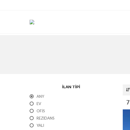
ILAN TIPI
ANY
7
EV
OFIS
REZIDANS
YALI