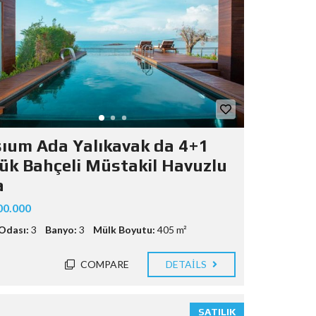
sıum Ada Yalıkavak da 4+1
ük Bahçeli Müstakil Havuzlu
a
00.000
Odası:
3
Banyo:
3
Mülk Boyutu:
405 m²
COMPARE
DETAILS
SATILIK