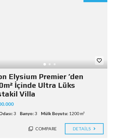
on Elysium Premier ’den
0m² İçinde Ultra Lüks
akil Villa
00.000
Odası:
3
Banyo:
3
Mülk Boyutu:
1200 m²
COMPARE
DETAILS