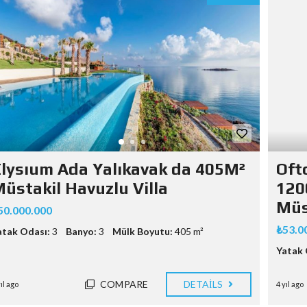
lysıum Ada Yalıkavak da 405M²
Oft
üstakil Havuzlu Villa
120
Müst
50.000.000
₺53.0
atak Odası:
3
Banyo:
3
Mülk Boyutu:
405 m²
Yatak 
COMPARE
DETAILS
yıl ago
4 yıl ago