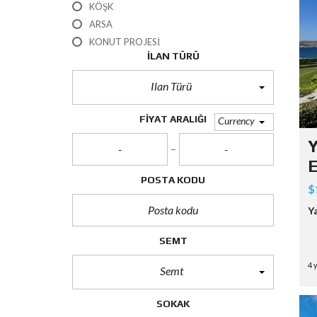
KÖŞK
ARSA
KONUT PROJESI
ILAN TÜRÜ
Ilan Türü
FIYAT ARALIĞI
Currency
Y
E
POSTA KODU
$
Y
SEMT
4 
Semt
SOKAK