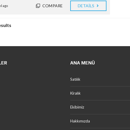
COMPARE
DETAILS
yıl ago
esults
LER
ANA MENÜ
Satılık
Kiralık
Ekibimiz
Hakkımızda