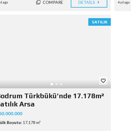
COMPARE
DETAILS
yıl ago
4 yıl ago
SATILIK
Bodrum Türkbükü'nde 17.178m²
atılık Arsa
60.000.000
ülk Boyutu:
17.178 m²