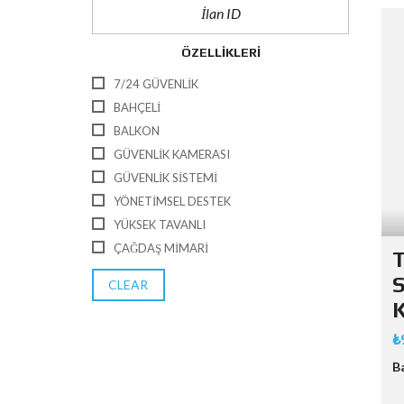
ÖZELLIKLERI
7/24 GÜVENLIK
BAHÇELI
BALKON
GÜVENLIK KAMERASI
GÜVENLIK SISTEMI
YÖNETIMSEL DESTEK
YÜKSEK TAVANLI
ÇAĞDAŞ MIMARI
T
S
CLEAR
K
₺
B