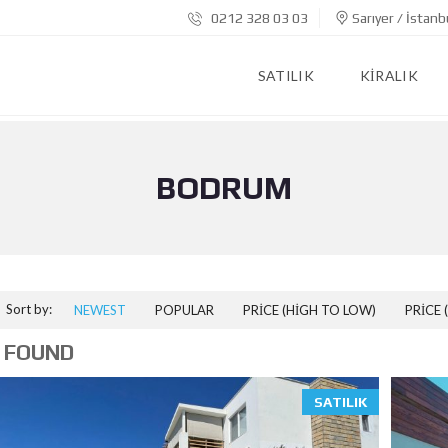
0212 328 03 03
Sarıyer / İstanb
SATILIK
KIRALIK
BODRUM
Sort by:
NEWEST
POPULAR
PRICE (HIGH TO LOW)
PRICE 
 FOUND
SATILIK