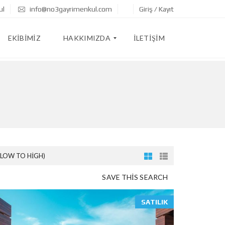
ul
info@no3gayrimenkul.com
Giriş / Kayıt
EKIBIMIZ
HAKKIMIZDA
İLETIŞIM
R
E
F
E
R
A
N
S
(LOW TO HIGH)
L
A
R
SAVE THIS SEARCH
SATILIK