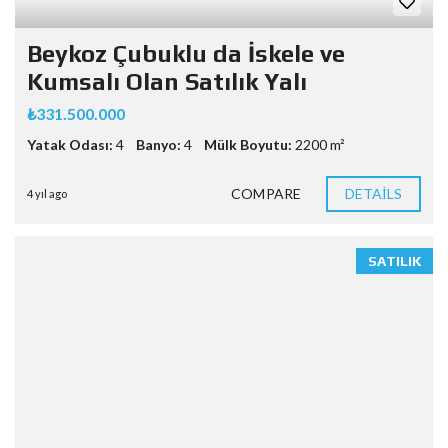
Beykoz Çubuklu da İskele ve
Kumsalı Olan Satılık Yalı
₺331.500.000
Yatak Odası:
4
Banyo:
4
Mülk Boyutu:
2200 m²
COMPARE
DETAILS
4 yıl ago
SATILIK