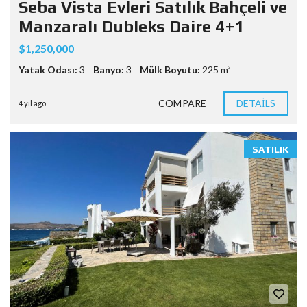
Seba Vista Evleri Satılık Bahçeli ve
Manzaralı Dubleks Daire 4+1
$1,250,000
Yatak Odası:
3
Banyo:
3
Mülk Boyutu:
225 m²
COMPARE
DETAILS
4 yıl ago
SATILIK