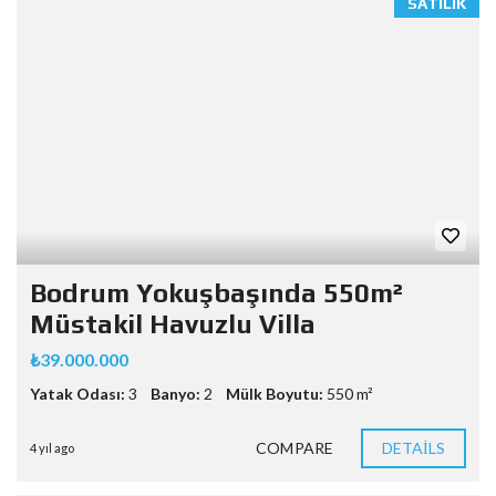
SATILIK
Bodrum Yokuşbaşında 550m²
Müstakil Havuzlu Villa
₺39.000.000
Yatak Odası:
3
Banyo:
2
Mülk Boyutu:
550 m²
COMPARE
DETAILS
4 yıl ago