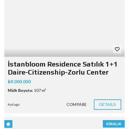
İstanbloom Residence Satılık 1+1
Daire-Citizenship-Zorlu Center
₺9.000.000
Mülk Boyutu:
107 m²
COMPARE
DETAILS
4 yıl ago
KIRALIK