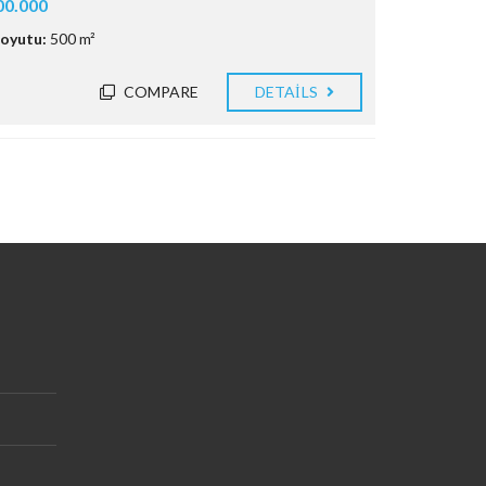
00.000
oyutu:
500 m²
COMPARE
DETAILS