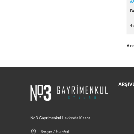
₺
B
4 
6 r
ARŞIV
No3 Gayrimenkul Hakkında Kısaca
Sarıyer / İstanbul