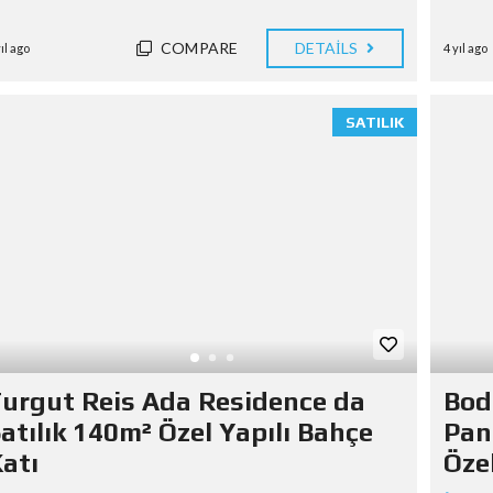
COMPARE
DETAILS
yıl ago
4 yıl ago
SATILIK
urgut Reis Ada Residence da
Bod
atılık 140m² Özel Yapılı Bahçe
Pan
atı
Özel