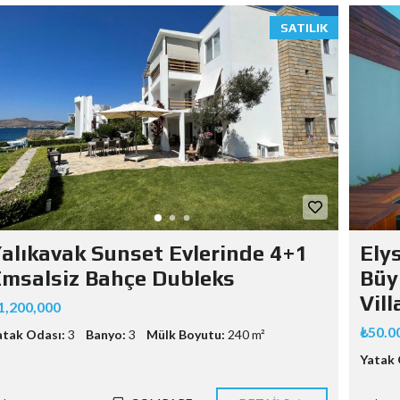
SATILIK
alıkavak Sunset Evlerinde 4+1
Ely
msalsiz Bahçe Dubleks
Büy
Vill
1,200,000
₺50.0
atak Odası:
3
Banyo:
3
Mülk Boyutu:
240 m²
Yatak 