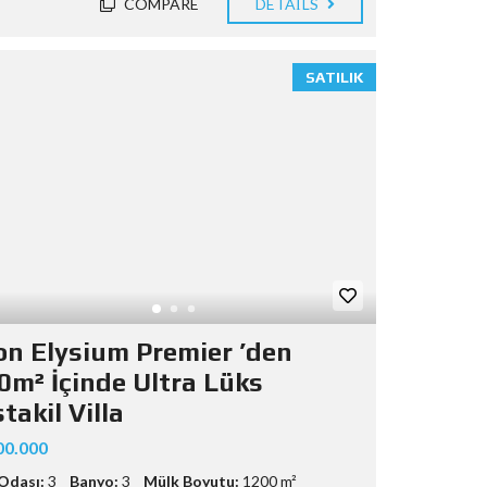
COMPARE
DETAILS
SATILIK
on Elysium Premier ’den
0m² İçinde Ultra Lüks
akil Villa
00.000
Odası:
3
Banyo:
3
Mülk Boyutu:
1200 m²