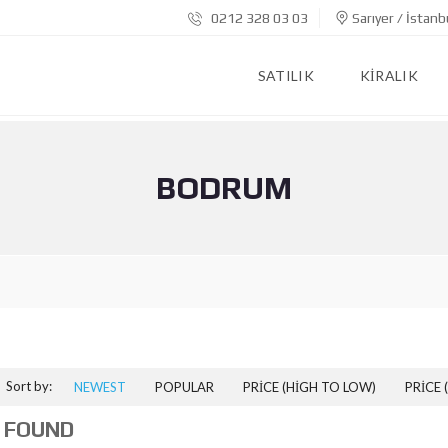
0212 328 03 03
Sarıyer / İstanb
SATILIK
KIRALIK
BODRUM
Sort by:
NEWEST
POPULAR
PRICE (HIGH TO LOW)
PRICE 
 FOUND