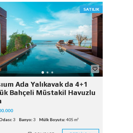
SATILIK
sıum Ada Yalıkavak da 4+1
ük Bahçeli Müstakil Havuzlu
a
00.000
Odası:
3
Banyo:
3
Mülk Boyutu:
405 m²