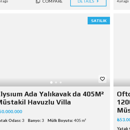
COMPARE
DETAILS
yıl ago
4 yıl ago
SATILIK
lysıum Ada Yalıkavak da 405M²
Oft
üstakil Havuzlu Villa
120
Müst
50.000.000
₺53.0
atak Odası:
3
Banyo:
3
Mülk Boyutu:
405 m²
Yatak 