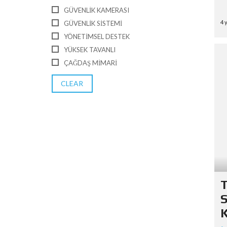
GÜVENLIK KAMERASI
4 
GÜVENLIK SISTEMI
YÖNETIMSEL DESTEK
YÜKSEK TAVANLI
ÇAĞDAŞ MIMARI
CLEAR
T
S
K