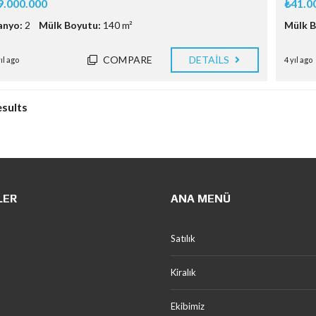
9.000.000
₺41.0
anyo:
2
Mülk Boyutu:
140 m²
Mülk B
COMPARE
DETAILS
yıl ago
4 yıl ago
esults
LER
ANA MENÜ
Satılık
Kiralık
Ekibimiz