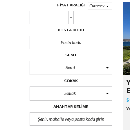
FIYAT ARALIĞI
Currency
POSTA KODU
SEMT
Semt
SOKAK
Y
E
Sokak
$
ANAHTAR KELIME
Y