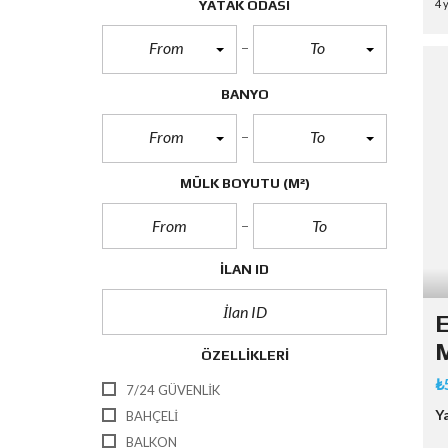
YATAK ODASI
4 
From
To
BANYO
From
To
MÜLK BOYUTU
(M²)
İLAN ID
E
M
ÖZELLIKLERI
₺
7/24 GÜVENLIK
Y
BAHÇELI
BALKON