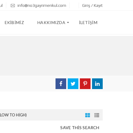
ul
info@no3gayrimenkul.com
Giriş / Kayıt
EKIBIMIZ
HAKKIMIZDA
İLETIŞIM
R
E
F
E
R
A
N
S
L
A
R
(LOW TO HIGH)
SAVE THIS SEARCH